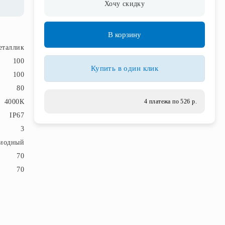
Хочу скидку
В корзину
еталлик
100
Купить в один клик
100
80
4000К
4 платежа по 526 р.
IP67
3
диодный
70
70