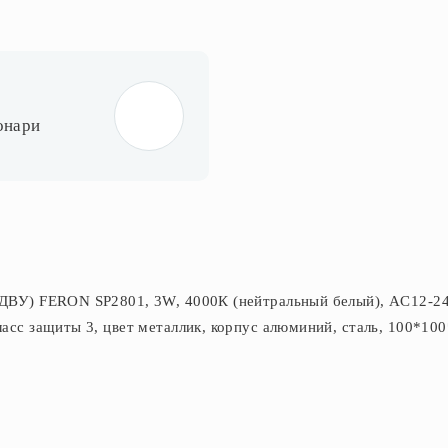
онари
(ДВУ) FERON SP2801, 3W, 4000К (нейтральный белый), AC12-2
асс защиты 3, цвет металлик, корпус алюминий, сталь, 100*10