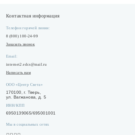
Лампочки
Контактная информация
Комплектующие
Телефон горячей линии:
8 (800) 100-24-99
Заказать звонок
Каталог
Email:
Акции
internet2.edcs@mail.ru
О нас
Написать нам
Частые вопросы
ООО «Центр Света»
170100, г. Тверь,
Бренды
ул. Вагжанова, д. 5
База знаний
ИНН/КПП
6950139065/695001001
Контакты
Мы в социальных сетях