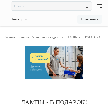
×
×
Акции и скидки
Белгород
Позвонить
Люстры
Главная страница
Акции и скидки
ЛАМПЫ - В ПОДАРОК!
Светильники
Бра
Настольные лампы
Торшеры
ЛАМПЫ - В ПОДАРОК!
Трековые системы