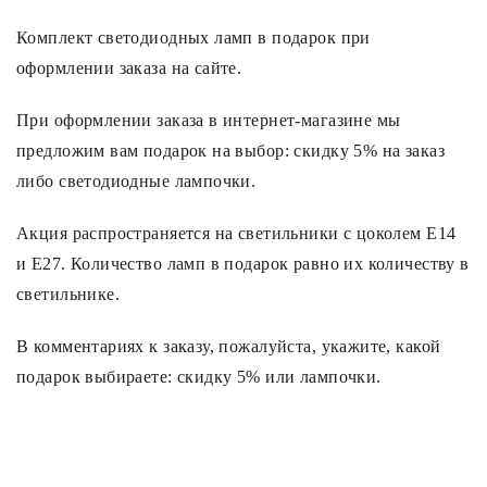
Комплект светодиодных ламп в подарок при
Споты
оформлении заказа на сайте.
Уличное освещение
При оформлении заказа в интернет-магазине мы
предложим вам подарок на выбор: скидку 5% на заказ
Розетки и выключатели
либо светодиодные лампочки.
Акция распространяется на светильники с цоколем Е14
Интерьерная подсветка
и E27. Количество ламп в подарок равно их количеству в
светильнике.
Светодиодная лента
В комментариях к заказу, пожалуйста, укажите, какой
Предметы интерьера
подарок выбираете: скидку 5% или лампочки.
Фонари