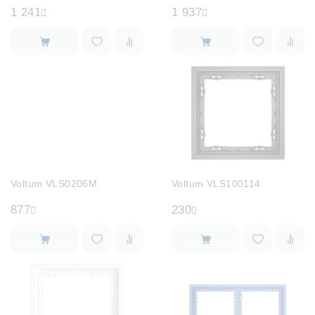
1 241
1 937
Voltum VLS0206M
Voltum VLS100114
877
230