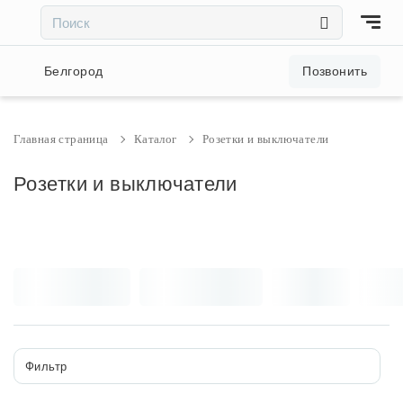
×
×
Акции и скидки
Белгород
Позвонить
Люстры
Главная страница
Каталог
Розетки и выключатели
Светильники
Розетки и выключатели
Бра
Настольные лампы
Торшеры
Фильтр
Трековые системы