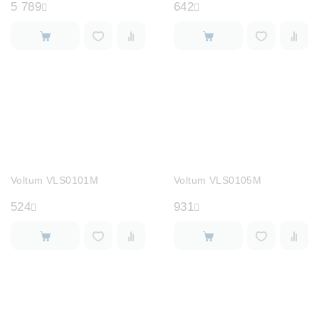
5 789
642
Voltum VLS0101M
Voltum VLS0105M
524
931