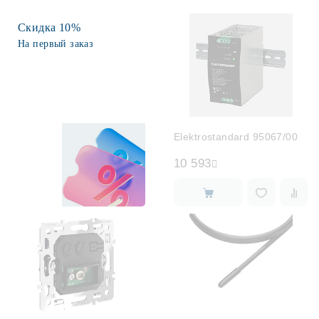
Скидка 10%
Споты
На первый заказ
Уличное освещение
Розетки и выключатели
Elektrostandard 95067/00
Интерьерная подсветка
10 593
Светодиодная лента
Предметы интерьера
Фонари