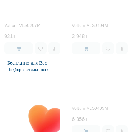
Voltum VLS0207M
Voltum VLS0404M
931
3 948
Бесплатно для Вас
Подбор светильников
Voltum VLS0405M
6 356