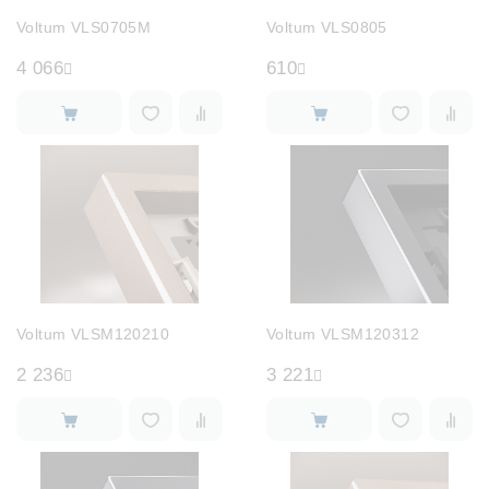
Лампочки
Voltum VLS0705M
Voltum VLS0805
4 066
610
Комплектующие
Каталог
Акции
О нас
Частые вопросы
Voltum VLSM120210
Voltum VLSM120312
Бренды
2 236
3 221
База знаний
Контакты