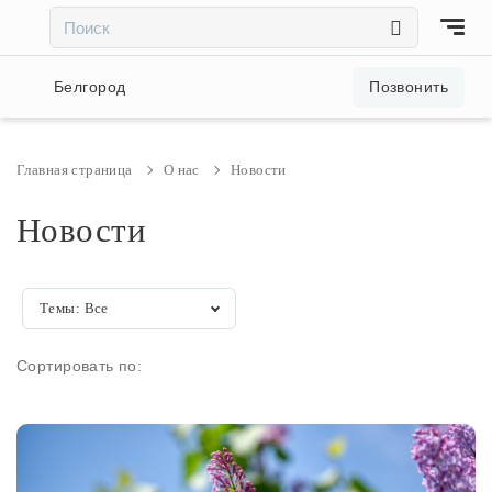
×
×
Акции и скидки
Белгород
Позвонить
Люстры
Главная страница
О нас
Новости
Светильники
Новости
Бра
Темы:
Все
Настольные лампы
Сортировать по:
Торшеры
Трековые системы