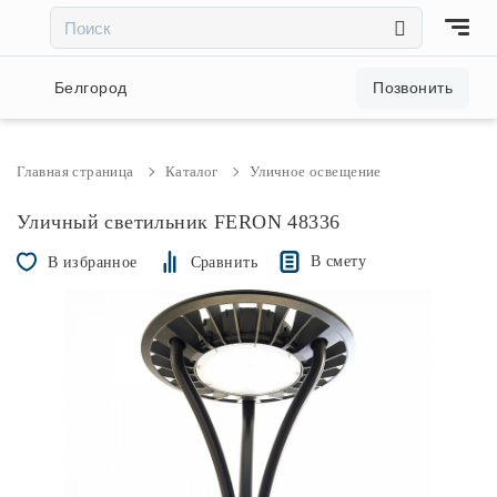
×
×
Акции и скидки
Белгород
Позвонить
Люстры
Главная страница
Каталог
Уличное освещение
Светильники
Уличный светильник FERON 48336
В смету
В избранное
Сравнить
Бра
Настольные лампы
Торшеры
Трековые системы