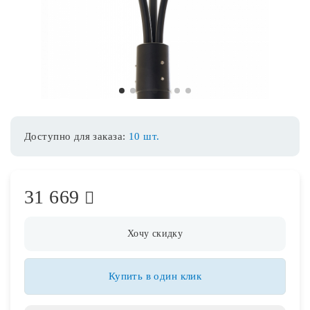
Споты
Уличное освещение
1
2
3
4
5
6
7
Розетки и выключатели
Доступно для заказа:
10 шт.
Интерьерная подсветка
31 669
Светодиодная лента
Предметы интерьера
Хочу скидку
Фонари
Купить в один клик