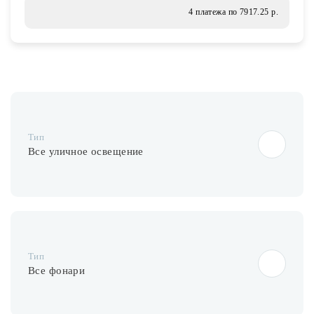
Лампочки
4 платежа по 7917.25 р.
Комплектующие
Каталог
Тип
Акции
Все уличное освещение
О нас
Частые вопросы
Бренды
База знаний
Тип
Все фонари
Контакты