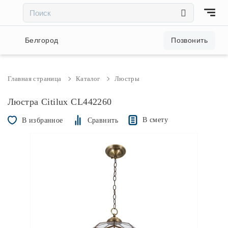
×
×
Акции и скидки
Белгород
Позвонить
Люстры
Главная страница
Каталог
Люстры
Светильники
Люстра Citilux CL442260
В смету
В избранное
Сравнить
Бра
Настольные лампы
Торшеры
Трековые системы