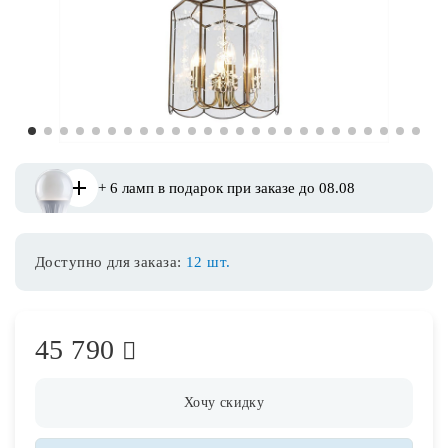
Споты
Уличное освещение
1
2
3
4
5
6
7
8
9
10
11
12
13
14
15
16
17
18
19
20
21
22
23
24
25
Розетки и выключатели
+ 6 ламп в подарок при заказе до 08.08
Интерьерная подсветка
Доступно для заказа:
12 шт.
Светодиодная лента
Предметы интерьера
45 790
Фонари
Хочу скидку