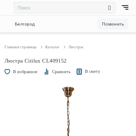
×
×
Акции и скидки
Белгород
Позвонить
Люстры
Главная страница
Каталог
Люстры
Светильники
Люстра Citilux CL409152
В смету
В избранное
Сравнить
Бра
Настольные лампы
Торшеры
Трековые системы