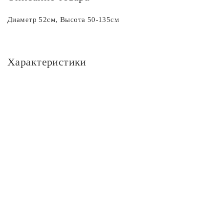
Диаметр 52см, Высота 50-135см
Характеристики
Основное
Артикул
CL409152
Площадь освещения, м2
14
Стиль
Классика
Бренд
Citilux
Цвет