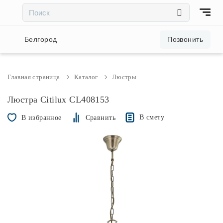
×
×
Акции и скидки
Белгород
Позвонить
Люстры
Главная страница
Каталог
Люстры
Светильники
Люстра Citilux CL408153
В смету
В избранное
Сравнить
Бра
Настольные лампы
Торшеры
Трековые системы