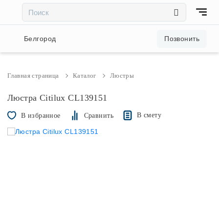
×
×
Акции и скидки
Белгород
Позвонить
Люстры
Главная страница
Каталог
Люстры
Светильники
Люстра Citilux CL139151
В смету
В избранное
Сравнить
Бра
Настольные лампы
Торшеры
Трековые системы