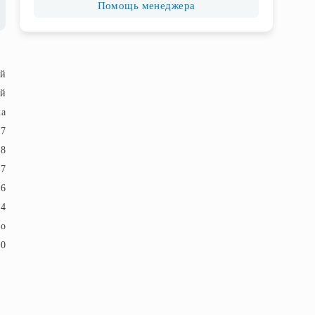
Помощь менеджера
ый
ый
ка
27
58
17
6
4
ло
20