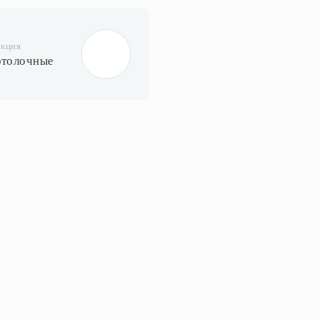
укция
отолочные