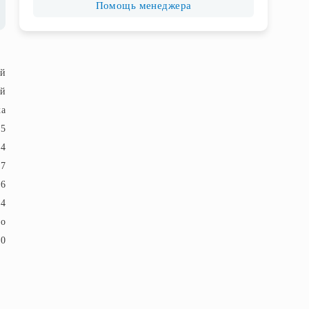
Помощь менеджера
ый
ый
ка
25
74
17
6
4
ло
20