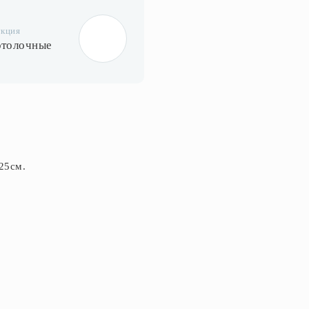
укция
отолочные
25см.