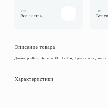
Тип
Тип
Все люстры
Все с
Описание товара
Диаметр 48см, Высота 30…120см, Хрусталь за дымча
Характеристики
Основное
Артикул
CL317131