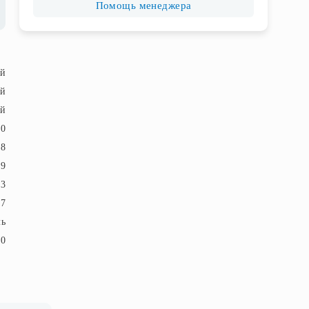
Помощь менеджера
ый
ый
й
30
48
9
3
7
ль
20