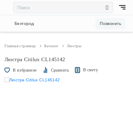
×
×
Акции и скидки
Белгород
Позвонить
Люстры
Главная страница
Каталог
Люстры
Светильники
Люстра Citilux CL145142
В смету
В избранное
Сравнить
Бра
Настольные лампы
Торшеры
Трековые системы