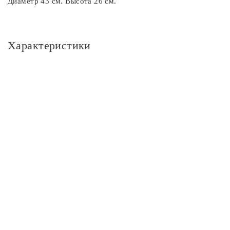
Диаметр 43 см. Высота 26 см.
Характеристики
Основное
Артикул
CL139131
Площадь освещения, м2
11
Стиль
Модерн
Цвет
Цвет
белый