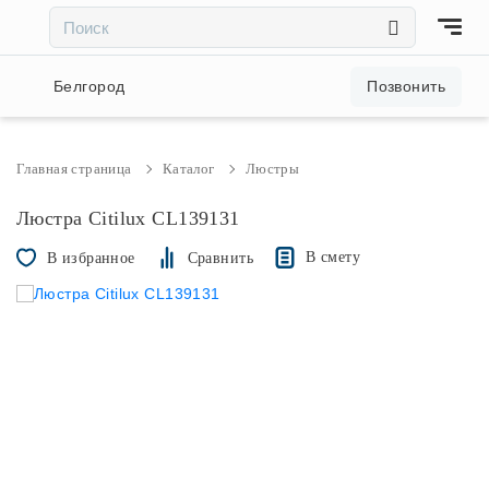
×
×
Акции и скидки
Белгород
Позвонить
Люстры
Главная страница
Каталог
Люстры
Светильники
Люстра Citilux CL139131
В смету
В избранное
Сравнить
Бра
Настольные лампы
Торшеры
Трековые системы