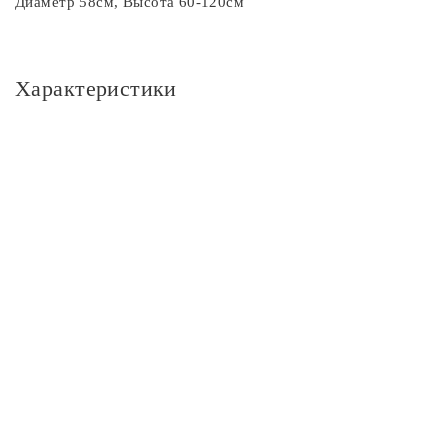
Диаметр 58см, Высота 60-120см
Характеристики
Основное
Артикул
CL430251
Площадь освещения, м2
14
Стиль
Классика
Цвет
Цвет
белый