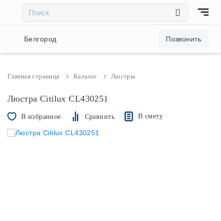
×
×
Акции и скидки
Белгород
Позвонить
Люстры
Главная страница
Каталог
Люстры
Светильники
Люстра Citilux CL430251
В смету
В избранное
Сравнить
Бра
Настольные лампы
Торшеры
Трековые системы