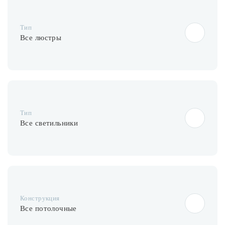
Лампочки
Тип
Комплектующие
Все люстры
Каталог
Акции
Тип
О нас
Все светильники
Частые вопросы
Бренды
База знаний
Контакты
Конструкция
Все потолочные