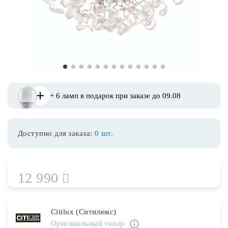
Споты
Уличное освещение
1
2
3
4
5
6
7
8
9
10
11
12
13
Розетки и выключатели
+ 6 ламп в подарок при заказе до 09.08
Интерьерная подсветка
Доступно для заказа:
0 шт.
Светодиодная лента
Предметы интерьера
12 990
Фонари
Citilux (Ситилюкс)
Оригинальный товар