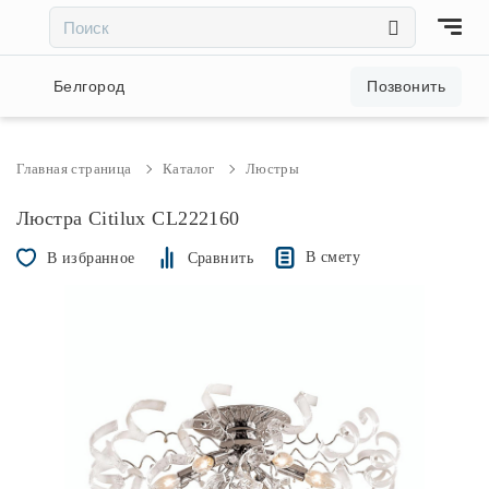
×
×
Акции и скидки
Белгород
Позвонить
Люстры
Главная страница
Каталог
Люстры
Светильники
Люстра Citilux CL222160
В смету
В избранное
Сравнить
Бра
Настольные лампы
Торшеры
Трековые системы