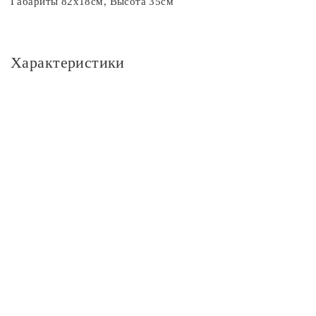
Габариты 82х18см, Высота 35см
Характеристики
Основное
Артикул
CL142141
Площадь освещения, м2
14
Стиль
Классика
Цвет
Цвет
белый