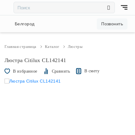
×
×
Акции и скидки
Белгород
Позвонить
Люстры
Главная страница
Каталог
Люстры
Светильники
Люстра Citilux CL142141
В смету
В избранное
Сравнить
Бра
Настольные лампы
Торшеры
Трековые системы