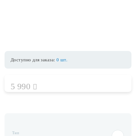
Споты
Уличное освещение
Розетки и выключатели
Доступно для заказа:
0 шт.
Интерьерная подсветка
5 990
Светодиодная лента
Предметы интерьера
Фонари
Тип