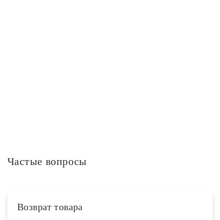
Мощность ламп, Вт
80
Максимальная мощность, Вт
80
Степень защиты IP
IP20
Дополнительная информация
Частые вопросы
Возврат товара