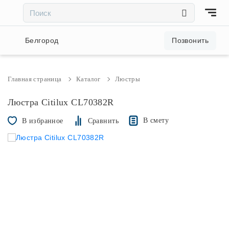
×
×
Акции и скидки
Белгород
Позвонить
Люстры
Главная страница
Каталог
Люстры
Светильники
Люстра Citilux CL70382R
В смету
В избранное
Сравнить
Бра
Настольные лампы
Торшеры
Трековые системы