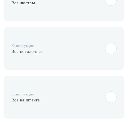
Лампочки
Все люстры
Комплектующие
Каталог
Конструкция
Все потолочные
Акции
О нас
Частые вопросы
Бренды
Конструкция
База знаний
Все на штанге
Контакты