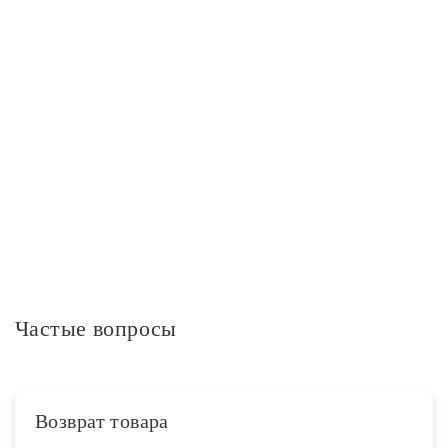
Макс. мощность ламп, Вт
60
Максимальная мощность, Вт
480
Степень защиты IP
IP20
Дополнительная информация
Частые вопросы
Возврат товара