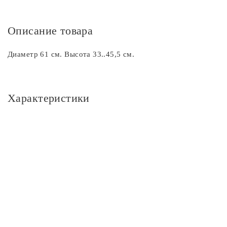
Описание товара
Диаметр 61 см. Высота 33..45,5 см.
Характеристики
Основное
Артикул
CL211182
Площадь освещения, м2
23
Стиль
Современный