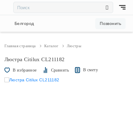
×
×
Акции и скидки
Белгород
Позвонить
Люстры
Главная страница
Каталог
Люстры
Светильники
Люстра Citilux CL211182
В смету
В избранное
Сравнить
Бра
Настольные лампы
Торшеры
Трековые системы