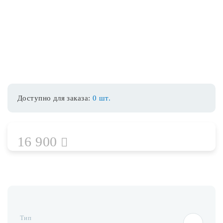
Споты
Уличное освещение
Розетки и выключатели
Доступно для заказа:
0 шт.
Интерьерная подсветка
16 900
Светодиодная лента
Предметы интерьера
Фонари
Тип