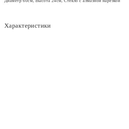
Диаметр 60см, Высота 24см, Стекло с алмазной нарезкой
Характеристики
Основное
Артикул
CL152252
Площадь освещения, м2
18
Стиль
Классика
Цвет
Цвет
бежевый