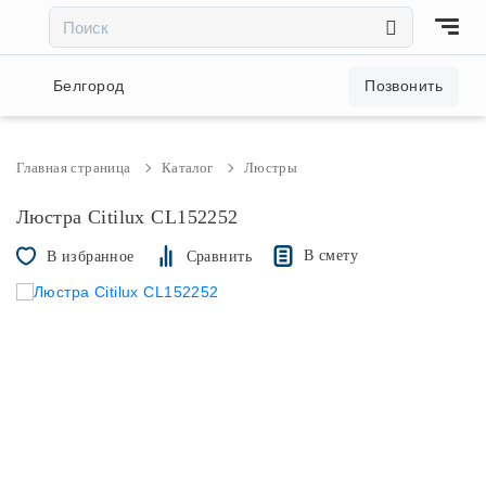
×
×
Акции и скидки
Белгород
Позвонить
Люстры
Главная страница
Каталог
Люстры
Светильники
Люстра Citilux CL152252
В смету
В избранное
Сравнить
Бра
Настольные лампы
Торшеры
Трековые системы