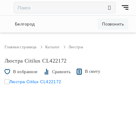
×
×
Акции и скидки
Белгород
Позвонить
Люстры
Главная страница
Каталог
Люстры
Светильники
Люстра Citilux CL422172
В смету
В избранное
Сравнить
Бра
Настольные лампы
Торшеры
Трековые системы