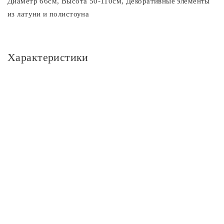
Диаметр 66см, Высота 50-110см, Декоративные элементы
из латуни и полистоуна
Характеристики
Основное
Артикул
CL422172
Площадь освещения, м2
20
Стиль
Классика
Цвет
Цвет
белый