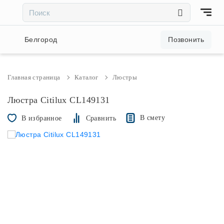
×
×
Акции и скидки
Белгород
Позвонить
Люстры
Главная страница
Каталог
Люстры
Светильники
Люстра Citilux CL149131
В смету
В избранное
Сравнить
Бра
Настольные лампы
Торшеры
Трековые системы