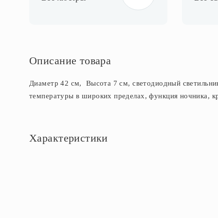
Описание товара
Диаметр 42 см, Высота 7 см, светодиодный светильник
температуры в широких пределах, функция ночника, к
Характеристики
Основное
Артикул
CL70330R
Площадь освещения, м2
11