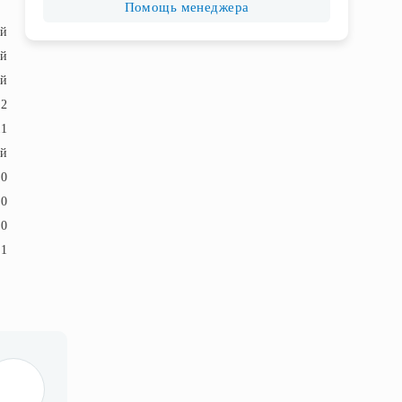
Помощь менеджера
ый
ый
й
42
11
й
20
30
30
1