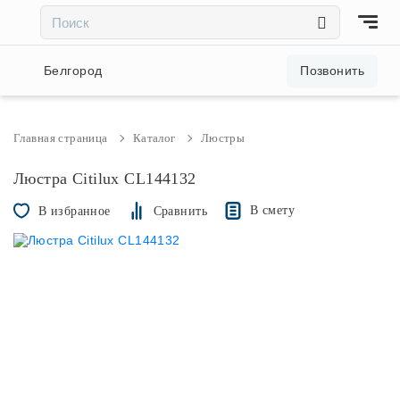
×
×
Акции и скидки
Белгород
Позвонить
Люстры
Главная страница
Каталог
Люстры
Светильники
Люстра Citilux CL144132
В смету
В избранное
Сравнить
Бра
Настольные лампы
Торшеры
Трековые системы