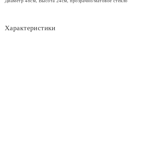
Диаметр 48см, Высота 24см, прозрачно/матовое стекло
Характеристики
Основное
Артикул
CL144132
Площадь освещения, м2
9
Стиль
Классика
Цвет
Цвет
белый