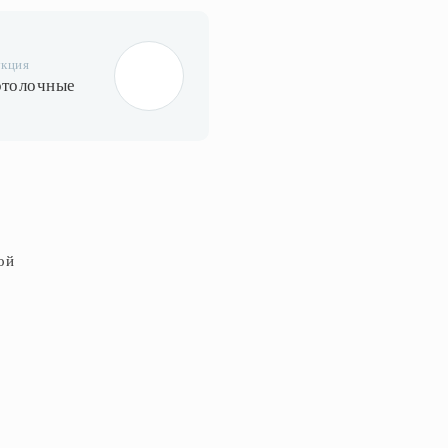
укция
отолочные
ой