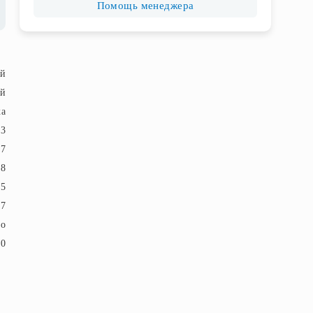
Помощь менеджера
ый
ый
ка
23
57
18
5
7
ло
20