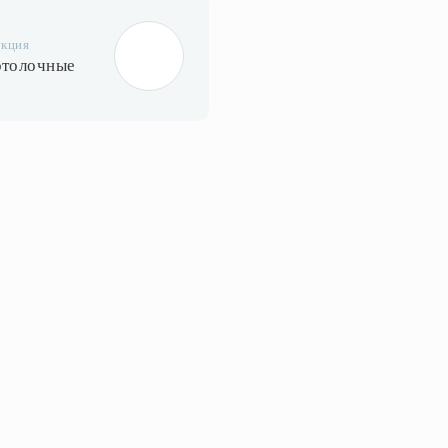
укция
отолочные