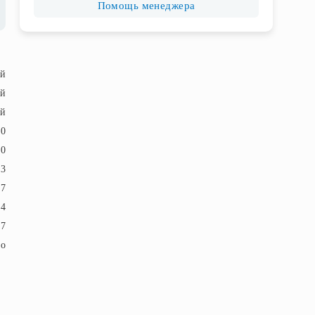
Помощь менеджера
ый
ый
й
50
50
23
17
4
7
ло