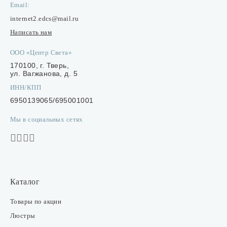
Лампочки
Email:
internet2.edcs@mail.ru
Написать нам
Комплектующие
ООО «Центр Света»
170100, г. Тверь,
ул. Вагжанова, д. 5
Каталог
ИНН/КПП
Акции
6950139065/695001001
О нас
Мы в социальных сетях
Частые вопросы
Бренды
База знаний
Каталог
Контакты
Товары по акции
Люстры