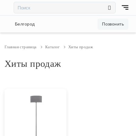
×
×
Акции и скидки
Белгород
Позвонить
Люстры
Главная страница
Каталог
Хиты продаж
Светильники
Хиты продаж
Бра
Настольные лампы
Торшеры
Трековые системы